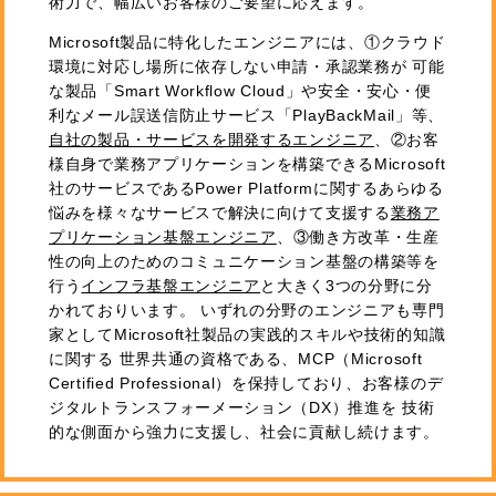
術力で、幅広いお客様のご要望に応えます。
Microsoft製品に特化したエンジニアには、①クラウド
環境に対応し場所に依存しない申請・承認業務が 可能
な製品「Smart Workflow Cloud」や安全・安心・便
利なメール誤送信防止サービス「PlayBackMail」等、
自社の製品・サービスを開発するエンジニア
、②お客
様自身で業務アプリケーションを構築できるMicrosoft
社のサービスであるPower Platformに関するあらゆる
悩みを様々なサービスで解決に向けて支援する
業務ア
プリケーション基盤エンジニア
、③働き方改革・生産
性の向上のためのコミュニケーション基盤の構築等を
行う
インフラ基盤エンジニア
と大きく3つの分野に分
かれておりいます。 いずれの分野のエンジニアも専門
家としてMicrosoft社製品の実践的スキルや技術的知識
に関する 世界共通の資格である、MCP（Microsoft
Certified Professional）を保持しており、お客様のデ
ジタルトランスフォーメーション（DX）推進を 技術
的な側面から強力に支援し、社会に貢献し続けます。